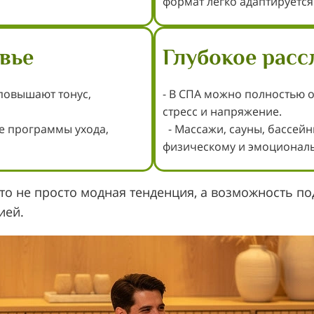
формат легко адаптируется
овье
Глубокое расс
повышают тонус,
- В СПА можно полностью о
стресс и напряжение.
е программы ухода,
- Массажи, сауны, бассей
физическому и эмоционал
это не просто модная тенденция, а возможность п
ией.