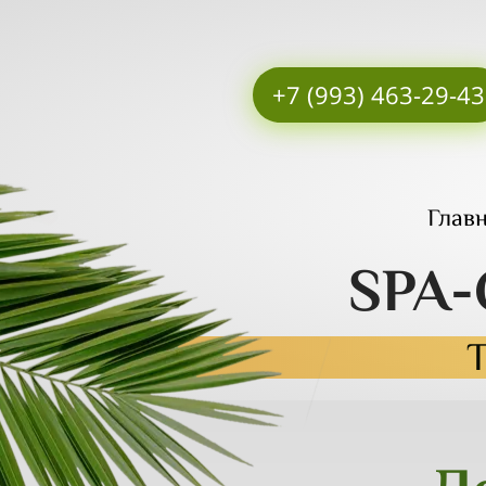
+7 (993) 463-29-43
Глав
SPA
Т