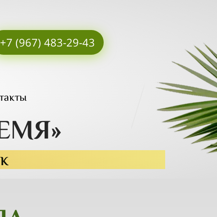
+7 (967) 483-29-43
такты
ЕМЯ»
ик