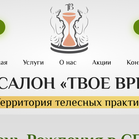
ная
Услуги
О нас
Акции
Кон
-САЛОН
«ТВОЕ ВР
ерритория телесных практ