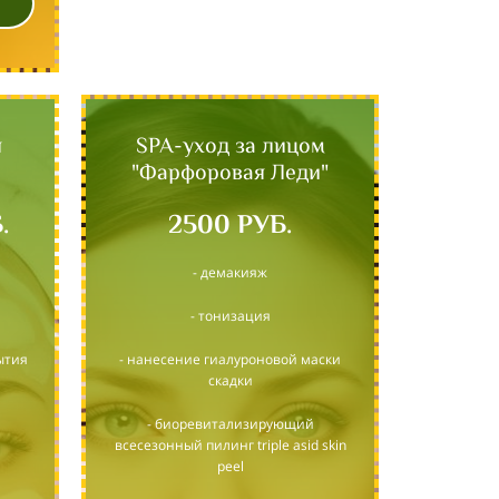
я
SPA-уход за лицом
"Фарфоровая Леди"
.
2500 РУБ.
- демакияж
- тонизация
ытия
- нанесение гиалуроновой маски
скадки
- биоревитализирующий
всесезонный пилинг triple asid skin
peel