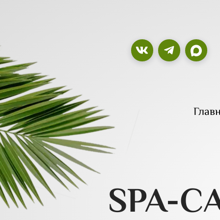
Глав
SPA-С