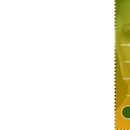
-
лимф
- на
- на
- 