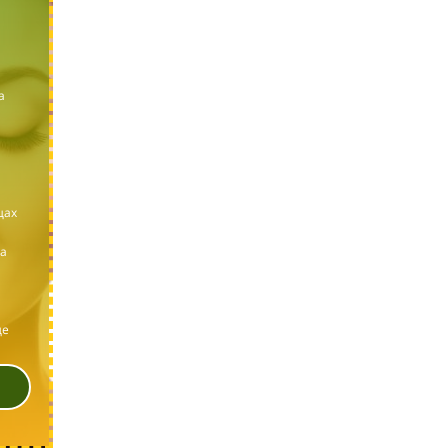
а
щах
а
де