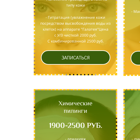
типу кожи
- Ма
- Гитратация (увлажнение кожи
посредством высвобождения воды из
клеток) на аппарате "Галатея"Цена
с У/З чисткой 2000 руб.
С комбинированной 2500 руб.
ЗАПИСАТЬСЯ
Химические
пилинги
1900-2500 РУБ.
- демакияж
- о