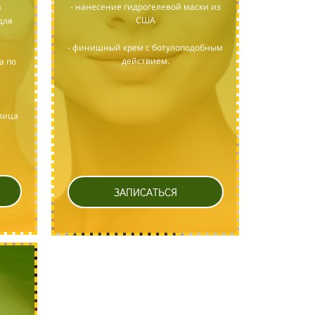
- нанесение гидрогелевой маски из
й
США
для
- финишный крем с ботулоподобным
действием.
а по
лица
ЗАПИСАТЬСЯ