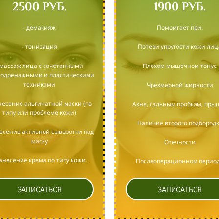
2500 РУБ.
1900 РУБ.
- демакияж
Помомгает при:
- тонизация
Потери упругости кожи лиц
 массаж лица с сочетанными
Плохом мышечном тонус
одренажными и пластическими
техниками
Чрезмерной жирности
несение альгинатной маски (по
Акне, сальным пробкам, пры
типу или проблеме кожи)
Наличие второго подбородк
несение активной сыворотки под
маску
Отечности
нанесение крема по типу кожи.
Послеоперационном перио
ЗАПИСАТЬСЯ
ЗАПИСАТЬСЯ