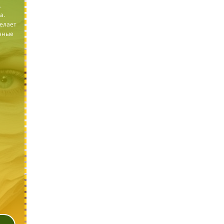
.
а.
елает
енные