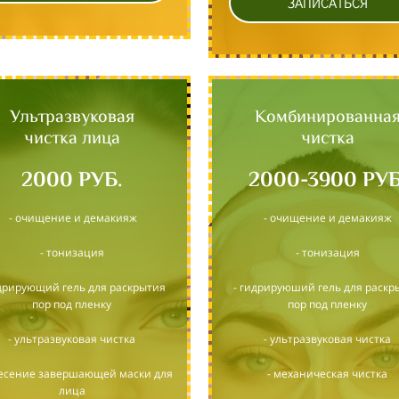
ЗАПИСАТЬСЯ
Ультразвуковая
Комбинированна
чистка лица
чистка
2000 РУБ.
2000-3900 РУБ
- очищение и демакияж
- очищение и демакияж
- тонизация
- тонизация
идрирующий гель для раскрытия
- гидрируюший гель для раскр
пор под пленку
пор под пленку
- ультразвуковая чистка
- ультразвуковая чистка
несение завершающей маски для
- механическая чистка
лица