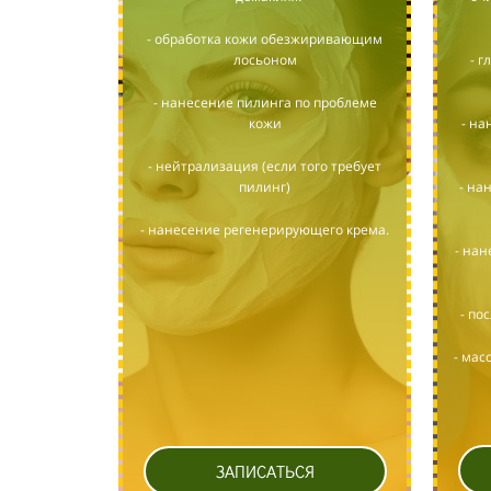
- обработка кожи обезжиривающим
лосьоном
- 
- нанесение пилинга по проблеме
кожи
- на
- нейтрализация (если того требует
пилинг)
- на
- нанесение регенерирующего крема.
- нан
- по
- мас
ЗАПИСАТЬСЯ