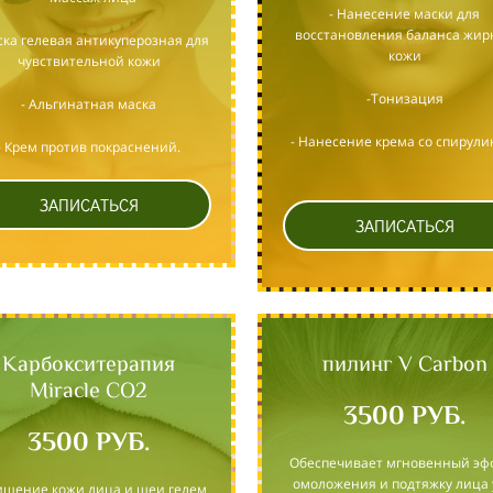
- Нанесение маски для
восстановления баланса жир
ска гелевая антикуперозная для
кожи
чувствительной кожи
-Тонизация
- Альгинатная маска
- Нанесение крема со спирули
- Крем против покраснений.
ЗАПИСАТЬСЯ
ЗАПИСАТЬСЯ
Карбокситерапия
пилинг V Carbon
Miracle CO2
3500 РУБ.
3500 РУБ.
Обеспечивает мгновенный эф
омоложения и подтяжку лица
чищение кожи лица и шеи гелем