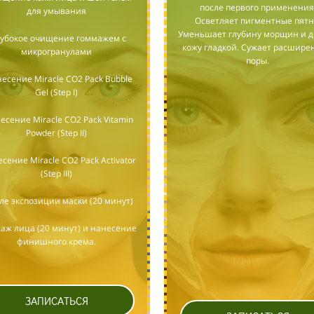
после первого применения
для умывания
Осветляет пигментные пятн
Уменьшает глубину морщин и д
глубокое очищение гоммажем с
кожу гладкой. Сужает расшир
микрогранулами
поры.
несение Miracle CO2 Pack Bubble
Gel (Step I)
несение Miracle CO2 Pack Vitamin
Powder (Step II)
есение Miracle CO2 Pack Activator
(Step III)
сле экспозиции маски (20 минут)
саж лица (20 минут) и нанесение
финишного крема.
ЗАПИСАТЬСЯ