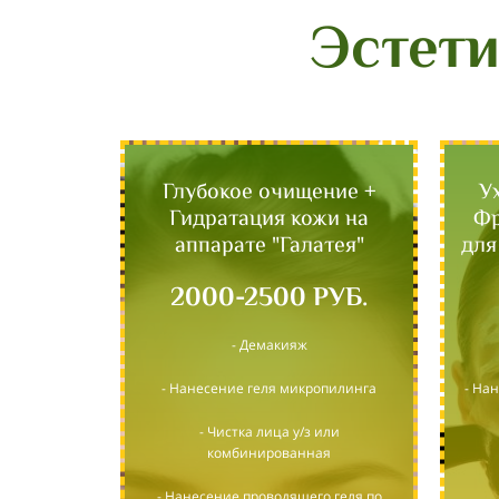
Эстет
Глубокое очищение +
У
Гидратация кожи на
Фр
аппарате "Галатея"
для
2000-2500 РУБ.
- Демакияж
- Нанесение геля микропилинга
- На
- Чистка лица у/з или
комбинированная
- Нанесение проводящего геля по