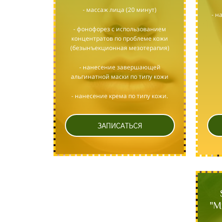
- массаж лица (20 минут)
- н
- фонофорез с использованием
концентратов по проблеме кожи
(безынъекционная мезотерапия)
- нанесение завершающей
альгинатной маски по типу кожи
- нанесение крема по типу кожи.
ЗАПИСАТЬСЯ
"М