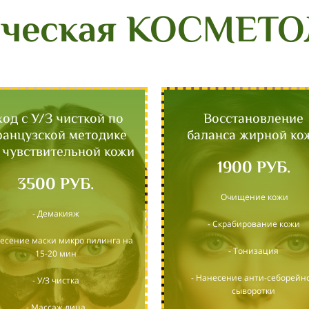
ическая КОСМЕТ
ход с У/З чисткой по
Восстановление
анцузской методике
баланса жирной ко
 чувствительной кожи
1900 РУБ.
3500 РУБ.
Очищение кожи
- Демакияж
- Скрабирование кожи
несение маски микро пилинга на
- Тонизация
15-20 мин
- Нанесение анти-себорейн
- У/З чистка
сыворотки
- Массаж лица