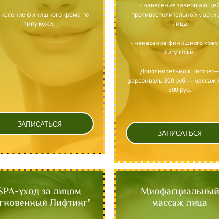
- нанесение завершающе
анесение финишного крема по
противосполительной маски 
типу кожи.
лица
- нанесение финишного крем
типу кожи.
Дополнительно к чистке:—
дарсонваль 300 руб.— массаж 
500 руб.
ЗАПИСАТЬСЯ
ЗАПИСАТЬСЯ
SPA-уход за лицом
Миофасциальный
гновенный Лифтинг"
массаж лица