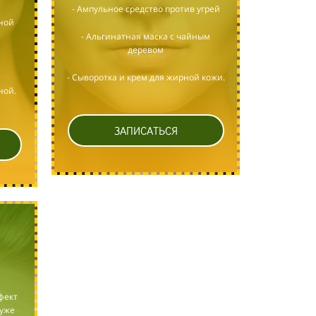
- Ампульное средство против угрей
ной
- Альгинатная маска с чайным
деревом
- Сыворотка и крем для жирной кожи.
ной.
ЗАПИСАТЬСЯ
фект
 уже